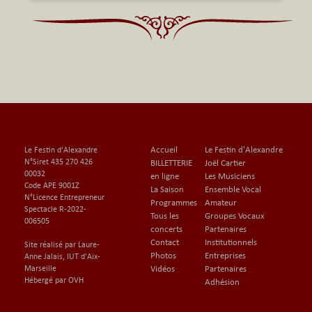
Accueil
Le Festin d'Alexandre
Le Festin d'Alexandre
N°Siret 435 270 426
BILLETTERIE
Joël Cartier
00032
en ligne
Les Musiciens
Code APE 9001Z
La Saison
Ensemble Vocal
N°Licence Entrepreneur
Programmes
Amateur
Spectacle R-2022-
Tous les
Groupes Vocaux
006505
concerts
Partenaires
Contact
Institutionnels
Site réalisé par Laure-
Photos
Entreprises
Anne Jalais, IUT d'Aix-
Marseille
Vidéos
Partenaires
Hébergé par OVH
Adhésion