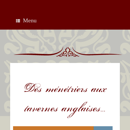
Skip
to
content
Menu
Des ménétriers aux
tavernes anglaises…