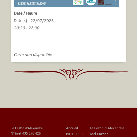
Date / Heure
Date(s) - 22/07/2023
20:30 - 22:30
Carte non disponible
Accueil
Le Festin d'Alexandre
Le Festin d'Alexandre
N°Siret 435 270 426
BILLETTERIE
Joël Cartier