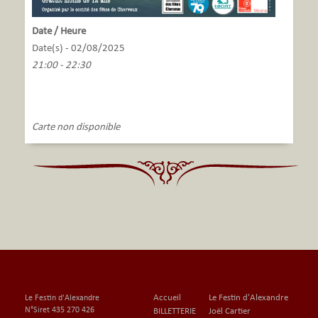
Date / Heure
Date(s) - 02/08/2025
21:00 - 22:30
Carte non disponible
Accueil
Le Festin d'Alexandre
Le Festin d'Alexandre
N°Siret 435 270 426
BILLETTERIE
Joël Cartier